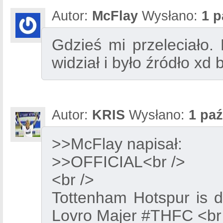
Autor:
McFlay
Wysłano:
1 p
Gdzieś mi przeleciało
widział i było źródło xd 
Autor:
KRIS
Wysłano:
1 paź
>>McFlay napisał:
>>OFFICIAL<br />
<br />
Tottenham Hotspur is d
Lovro Majer #THFC <br