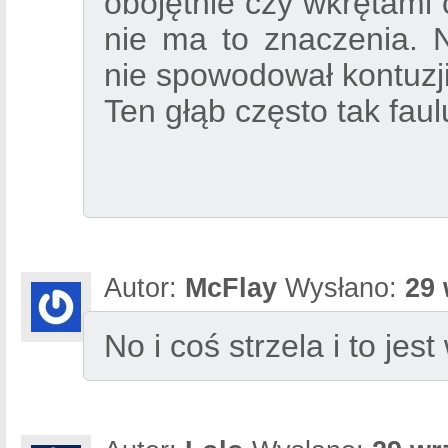
obojętnie czy wkrętami
nie ma to znaczenia. N
nie spowodował kontuzj
Ten głąb często tak faulu
Autor:
McFlay
Wysłano:
29 
No i coś strzela i to jes