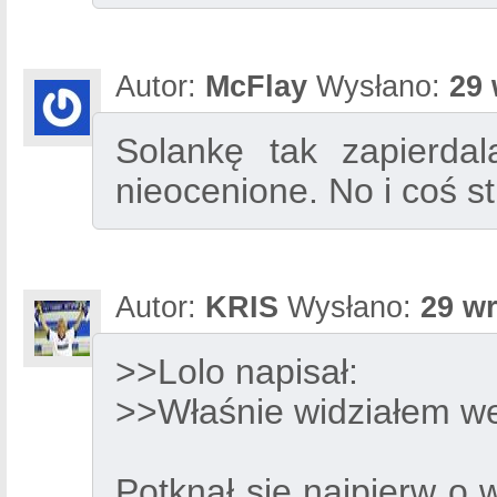
Autor:
McFlay
Wysłano:
29 
Solankę tak zapierda
nieocenione. No i coś s
Autor:
KRIS
Wysłano:
29 wr
>>Lolo napisał:
>>Właśnie widziałem wej
Potknął się najpierw o w