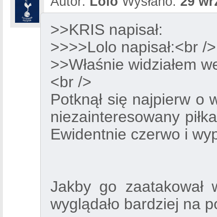
Autor:
Lolo
Wysłano:
29 wr
>>KRIS napisał:
>>>>Lolo napisał:<br />
>>Właśnie widziałem wej
<br />
Potknął się najpierw o w
niezainteresowany piłk
Ewidentnie czerwo i wypa
Jakby go zaatakował w
wyglądało bardziej na p