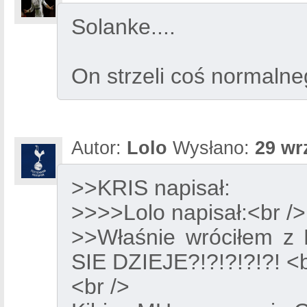
Solanke....
On strzeli coś normalneg
Autor:
Lolo
Wysłano:
29 wr
>>KRIS napisał:
>>>>Lolo napisał:<br />
>>Właśnie wróciłem z 
SIE DZIEJE?!?!?!?!?! <b
<br />