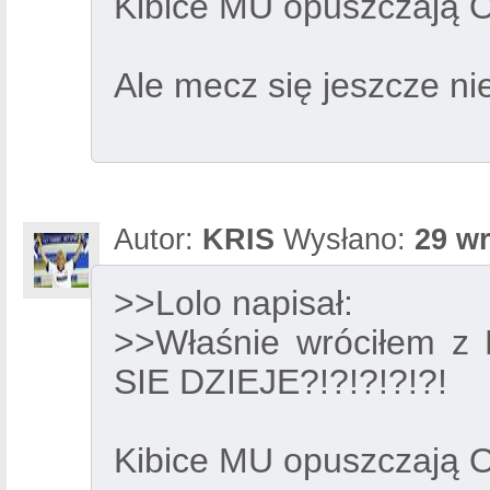
Kibice MU opuszczają O
Ale mecz się jeszcze ni
Autor:
KRIS
Wysłano:
29 wr
>>Lolo napisał:
>>Właśnie wróciłem z 
SIE DZIEJE?!?!?!?!?!
Kibice MU opuszczają O