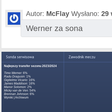
Autor:
McFlay
Wysłano:
29 
Werner za sona
Sonda serwisowa
Zawodnik meczu
Najlepszy transfer sezonu 2023/2024
Timo Werner:
6%
Radu Dragusin:
1%
Giglielmo Vicario:
16%
James Maddison:
16%
Manor Solomon:
2%
Micky van de Ven:
54%
Brennan Johnson:
6%
Wyniki
|
Archiwum