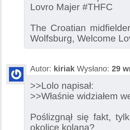
Lovro Majer #THFC
The Croatian midfielder
Wolfsburg, Welcome Lo
Autor:
kiriak
Wysłano:
29 w
>>Lolo napisał:
>>Właśnie widziałem wej
Poślizgnął się fakt, t
okolice kolana?