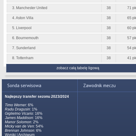
3. Manchester United
38
71 pk
4. Aston Villa
38
65 pk
5. Liverpool
38
60 pk
6. Bournemouth
38
57 pk
7. Sunderland
38
54 pk
8. Tottenham
38
41 pk
zobacz całą tabelę ligową
Sonda serwisowa
Zawodnik meczu
Najlepszy transfer sezonu 2023/2024
Timo Werner:
6%
Radu Dragusin:
1%
Giglielmo Vicario:
16%
James Maddison:
16%
Manor Solomon:
2%
Micky van de Ven:
54%
Brennan Johnson:
6%
Wyniki
|
Archiwum