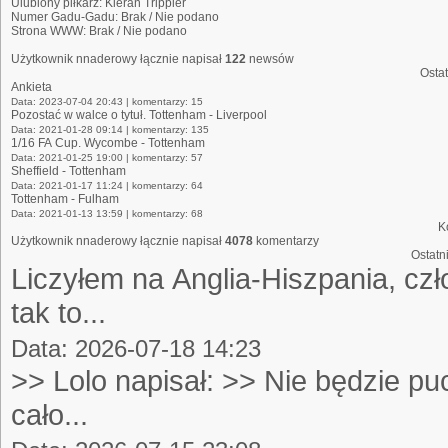
Ulubiony piłkarz:
Kieran Trippier
Numer Gadu-Gadu:
Brak / Nie podano
Strona WWW:
Brak / Nie podano
Użytkownik nnaderowy łącznie napisał
122
newsów
Osta
Ankieta
Data: 2023-07-04 20:43 | komentarzy: 15
Pozostać w walce o tytuł. Tottenham - Liverpool
Data: 2021-01-28 09:14 | komentarzy: 135
1/16 FA Cup. Wycombe - Tottenham
Data: 2021-01-25 19:00 | komentarzy: 57
Sheffield - Tottenham
Data: 2021-01-17 11:24 | komentarzy: 64
Tottenham - Fulham
Data: 2021-01-13 13:59 | komentarzy: 68
K
Użytkownik nnaderowy łącznie napisał
4078
komentarzy
Ostatn
Liczyłem na Anglia-Hiszpania, czł
tak to...
Data: 2026-07-18 14:23
>> Lolo napisał: >> Nie będzie pu
cało...