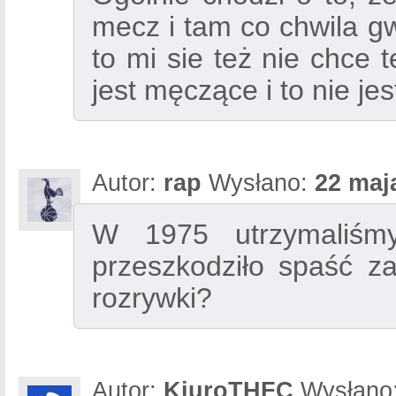
mecz i tam co chwila gw
to mi sie też nie chce 
jest męczące i to nie jes
Autor:
rap
Wysłano:
22 maj
W 1975 utrzymaliśm
przeszkodziło spaść z
rozrywki?
Autor:
KiuroTHFC
Wysłano