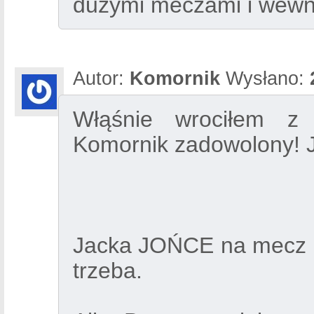
duzymi meczami i wewnet
Autor:
Komornik
Wysłano:
Włąśnie wrociłem z 
Komornik zadowolony! J
Jacka JOŃCE na mecz o 
trzeba.