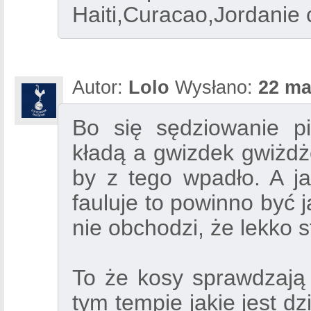
Haiti,Curacao,Jordanie
Autor:
Lolo
Wysłano:
22 ma
Bo się sędziowanie pi
kładą a gwizdek gwiżdże
by z tego wpadło. A ja
fauluje to powinno być ja
nie obchodzi, że lekko 
To że kosy sprawdzają 
tym tempie jakie jest dzi