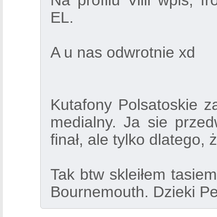
Na profilu Villi wpis,
EL.
A u nas odwrotnie xd
Kutafony Polsatoskie za
medialny. Ja sie przed
finał, ale tylko dlateg
Tak btw skleiłem tasiem
Bournemouth. Dzieki P