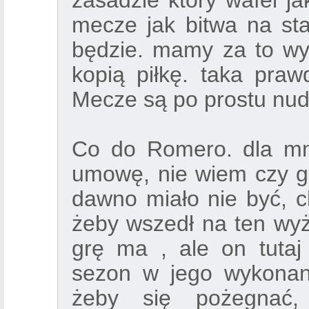
zasadzie który wafel ja
mecze jak bitwa na sta
będzie. mamy za to wy
kopią piłkę. taka praw
Mecze są po prostu nudn
Co do Romero. dla mni
umowę, nie wiem czy go 
dawno miało nie być, 
żeby wszedł na ten wy
grę ma , ale on tutaj
sezon w jego wykonan
żeby się pożegnać