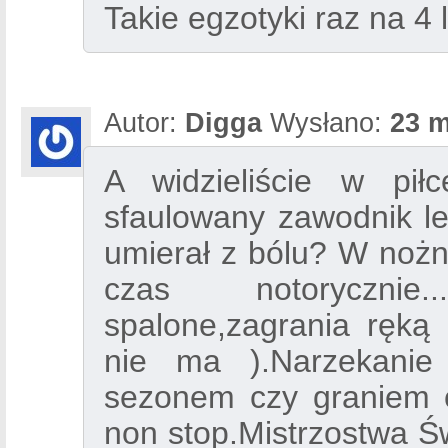
Takie egzotyki raz na 4 
Autor:
Digga
Wysłano:
23 m
A widzieliście w pił
sfaulowany zawodnik le
umierał z bólu? W nożne
czas notorycznie
spalone,zagrania ręką 
nie ma ).Narzekanie c
sezonem czy graniem c
non stop.Mistrzostwa Św