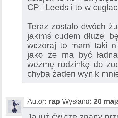
CP i Leeds i to w cuglac
Teraz zostało dwóch żul
jakimś cudem dłużej bę
wczoraj to mam taki n
jako że ma być ładna 
wezmę rodzinkę do zoo
chyba żaden wynik mnie
Autor:
rap
Wysłano:
20 maj
Ja już ćwiczę znany prze