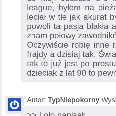
league, byłem na bież
leciał w tle jak akurat
powoli ta pasja blakła 
znam połowy zawodnikó
Oczywiście robię inne r
frajdy a dzisiaj tak. Św
tak to już jest po prost
dzieciak z lat 90 to pew
Autor:
TypNiepokorny
Wysł
>> Lolo napisał: