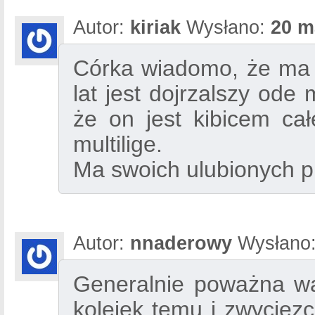
Autor:
kiriak
Wysłano:
20 m
Córka wiadomo, że ma 
lat jest dojrzalszy ode 
że on jest kibicem cał
multilige.
Ma swoich ulubionych pi
Autor:
nnaderowy
Wysłano
Generalnie poważna wa
kolejek temu i zwycięz