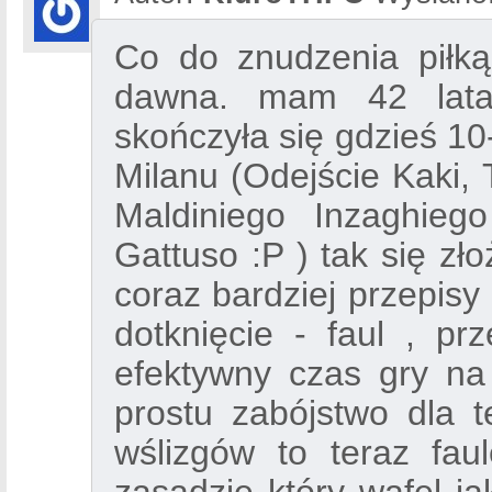
Co do znudzenia piłką
dawna. mam 42 lata,
skończyła się gdzieś 1
Milanu (Odejście Kaki, T
Maldiniego Inzaghieg
Gattuso :P ) tak się zł
coraz bardziej przepisy 
dotknięcie - faul , pr
efektywny czas gry na
prostu zabójstwo dla 
wślizgów to teraz fau