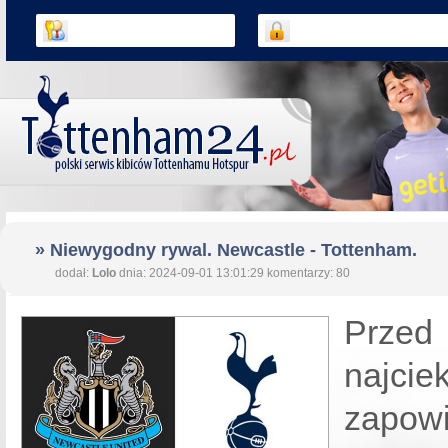
» Niewygodny rywal. Newcastle - Tottenham.
dodał:
Lolo
dnia: 2024-09-01 13:01:29 komentarzy: 80
Przed 
najcie
zapow