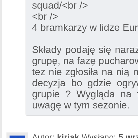
squad/<br />
<br />
4 bramkarzy w lidze Eur
Składy podaję się naraz
grupę, na fazę pucharo
tez nie zgłosiła na nią
decyzja bo gdzie ogr
grupie ? Wygląda na t
uwagę w tym sezonie.
Autor:
kiriak
Wysłano:
5 wr