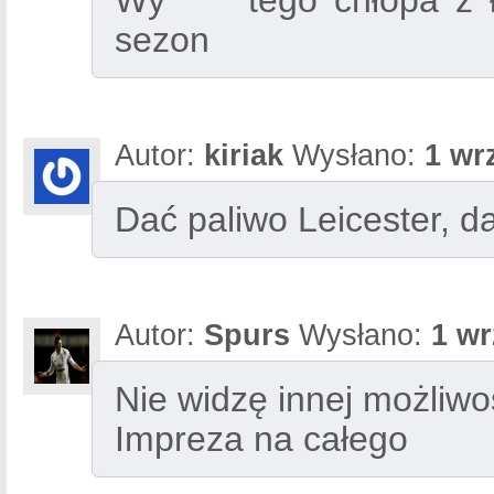
Wy***** tego chłopa z 
sezon
Autor:
kiriak
Wysłano:
1 wr
Dać paliwo Leicester, d
Autor:
Spurs
Wysłano:
1 wr
Nie widzę innej możliwoś
Impreza na całego