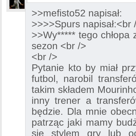
>>mefisto52 napisał:
>>>>Spurs napisał:<br 
>>Wy***** tego chłopa z
sezon <br />
<br />
Pytanie kto by miał pr
futbol, narobil transfe
takim składem Mourinho 2
inny trener a transfer
będzie. Dla mnie obec
patrząc jaki mamy budże
się stylem gry lub 