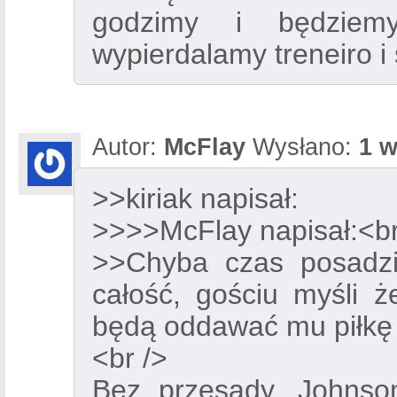
godzimy i będziemy
wypierdalamy treneiro 
Autor:
McFlay
Wysłano:
1 w
>>kiriak napisał:
>>>>McFlay napisał:<br
>>Chyba czas posadz
całość, gościu myśli ż
będą oddawać mu piłkę 
<br />
Bez przesady. Johnson