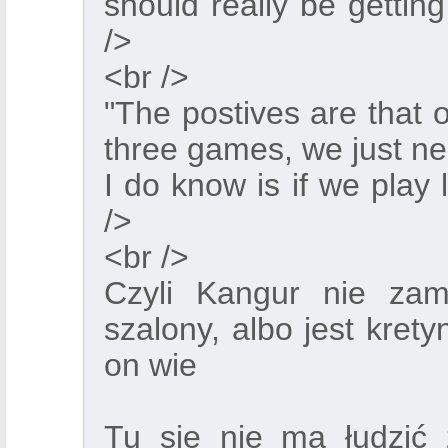
should really be gettin
/>
<br />
"The postives are that 
three games, we just ne
I do know is if we play 
/>
<br />
Czyli Kangur nie zami
szalony, albo jest kret
on wie
Tu się nie ma łudzić 