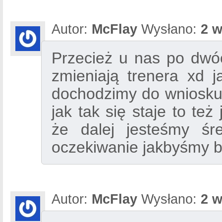
Autor:
McFlay
Wysłano:
2 w
Przecież u nas po dwó
zmieniają trenera xd 
dochodzimy do wniosku ż
jak tak się staje to te
że dalej jesteśmy ś
oczekiwanie jakbyśmy by
Autor:
McFlay
Wysłano:
2 w