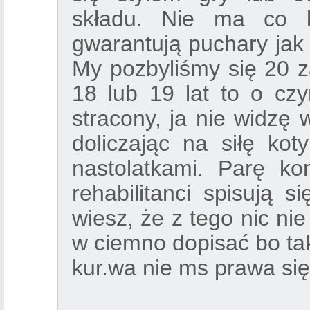
składu. Nie ma co b
gwarantują puchary jak 
My pozbyliśmy się 20 
18 lub 19 lat to o cz
stracony, ja nie widzę 
doliczając na siłę ko
nastolatkami. Parę ko
rehabilitanci spisują s
wiesz, że z tego nic nie
w ciemno dopisać bo tak
kur.wa nie ms prawa się