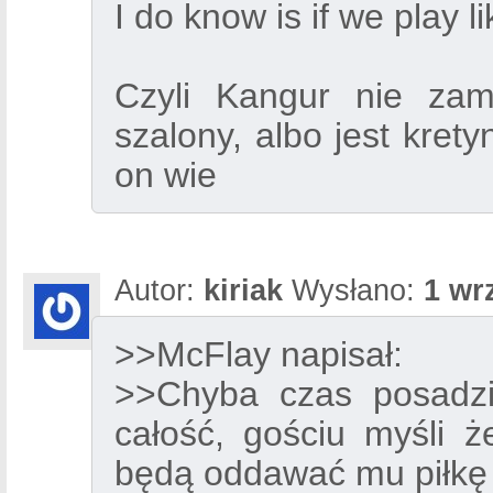
I do know is if we play l
Czyli Kangur nie zami
szalony, albo jest kret
on wie
Autor:
kiriak
Wysłano:
1 wr
>>McFlay napisał:
>>Chyba czas posadz
całość, gościu myśli ż
będą oddawać mu piłkę