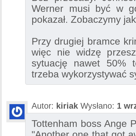
Werner musi być w gów
pokazał. Zobaczymy jak
Przy drugiej bramce kri
więc nie widzę przes
sytuację nawet 50% t
trzeba wykorzystywać s
Autor:
kiriak
Wysłano:
1 wr
Tottenham boss Ange Po
"Another one that got 