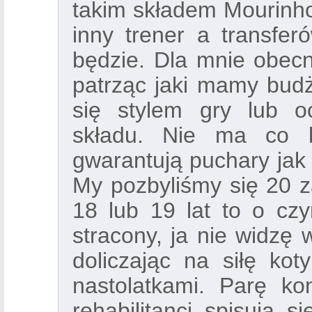
takim składem Mourinho 2
inny trener a transfer
będzie. Dla mnie obec
patrząc jaki mamy budże
się stylem gry lub 
składu. Nie ma co b
gwarantują puchary jak 
My pozbyliśmy się 20 
18 lub 19 lat to o cz
stracony, ja nie widzę 
doliczając na siłę ko
nastolatkami. Parę ko
rehabilitanci spisują s