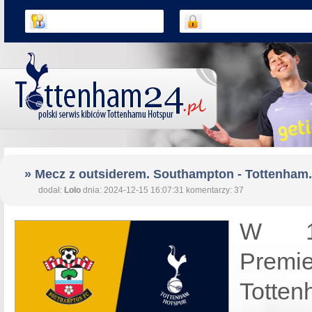
» Mecz z outsiderem. Southampton - Tottenham.
dodał:
Lolo
dnia: 2024-12-15 16:07:31 komentarzy: 37
W 16
Prem
Totte