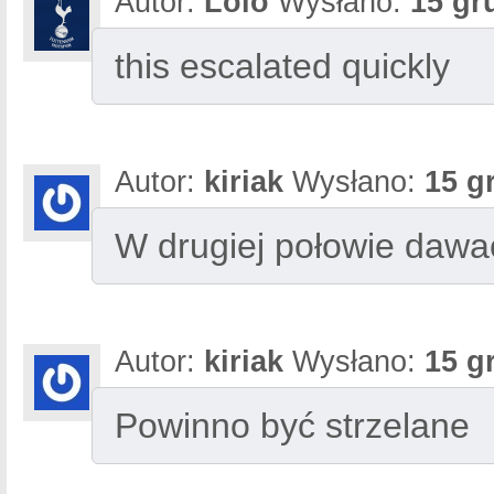
Autor:
Lolo
Wysłano:
15 gr
this escalated quickly
Autor:
kiriak
Wysłano:
15 g
W drugiej połowie dawa
Autor:
kiriak
Wysłano:
15 g
Powinno być strzelane