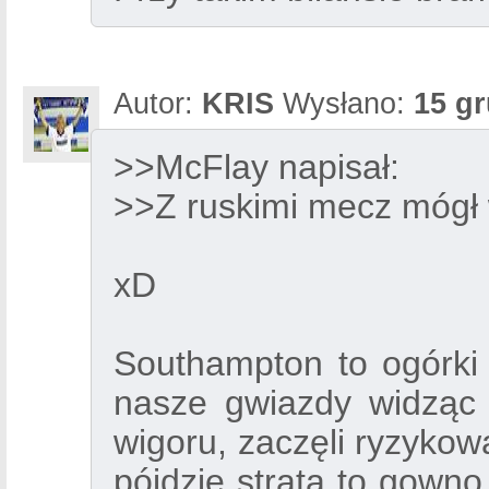
Autor:
KRIS
Wysłano:
15 gr
>>McFlay napisał:
>>Z ruskimi mecz mógł
xD
Southampton to ogórki
nasze gwiazdy widząc 
wigoru, zaczęli ryzykow
pójdzie strata to gowno 