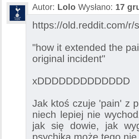
Autor:
Lolo
Wysłano:
17 gr
https://old.reddit.com/
"how it extended the pa
original incident"
xDDDDDDDDDDDDD
Jak ktoś czuje 'pain' z
niech lepiej nie wychod
jak się dowie, jak wy
psychika może tego nie