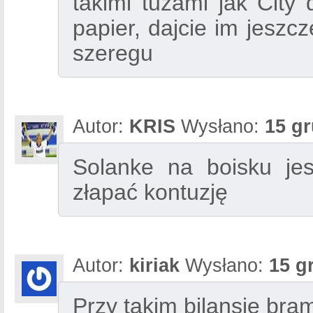
takimi tuzami jak City 
papier, dajcie im jeszc
szeregu
Autor:
KRIS
Wysłano:
15 gr
Solanke na boisku jes
złapać kontuzję
Autor:
kiriak
Wysłano:
15 g
Przy takim bilansie br