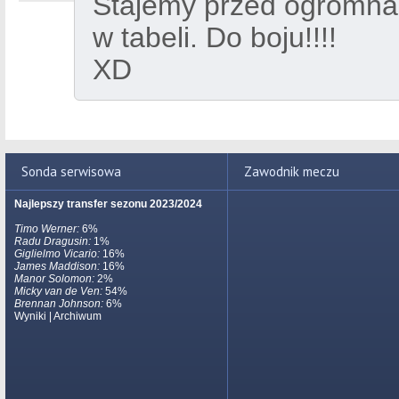
Stajemy przed ogromna
w tabeli. Do boju!!!!
XD
Sonda serwisowa
Zawodnik meczu
Najlepszy transfer sezonu 2023/2024
Timo Werner:
6%
Radu Dragusin:
1%
Giglielmo Vicario:
16%
James Maddison:
16%
Manor Solomon:
2%
Micky van de Ven:
54%
Brennan Johnson:
6%
Wyniki
|
Archiwum