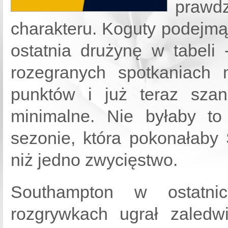
prawd
charakteru. Koguty podejmą
ostatnia drużynę w tabeli
rozegranych spotkaniach
punktów i już teraz sza
minimalne. Nie byłaby t
sezonie, która pokonałaby
niż jedno zwycięstwo.
Southampton w ostatn
rozgrywkach ugrał zaledw