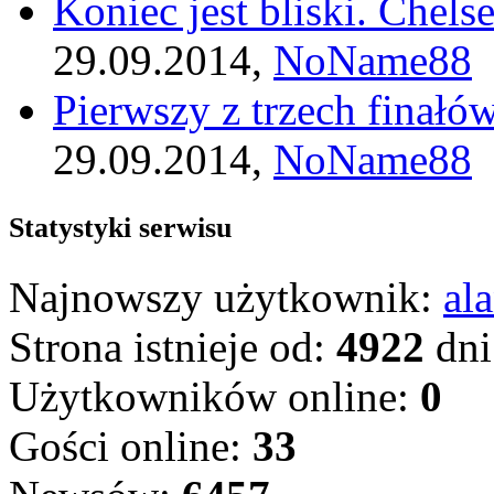
Koniec jest bliski. Chels
29.09.2014,
NoName88
Pierwszy z trzech finałó
29.09.2014,
NoName88
Statystyki serwisu
Najnowszy użytkownik:
al
Strona istnieje od:
4922
dni
Użytkowników online:
0
Gości online:
33