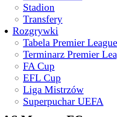
Stadion
Transfery
Rozgrywki
Tabela Premier Leagu
Terminarz Premier Le
FA Cup
EFL Cup
Liga Mistrzów
Superpuchar UEFA