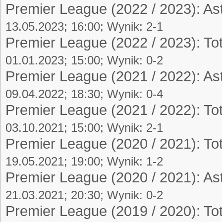
Premier League (2022 / 2023): Ast
13.05.2023; 16:00; Wynik: 2-1
Premier League (2022 / 2023): Tot
01.01.2023; 15:00; Wynik: 0-2
Premier League (2021 / 2022): Ast
09.04.2022; 18:30; Wynik: 0-4
Premier League (2021 / 2022): Tot
03.10.2021; 15:00; Wynik: 2-1
Premier League (2020 / 2021): Tot
19.05.2021; 19:00; Wynik: 1-2
Premier League (2020 / 2021): Ast
21.03.2021; 20:30; Wynik: 0-2
Premier League (2019 / 2020): Tot