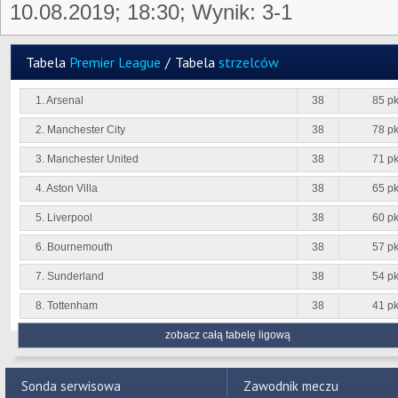
10.08.2019; 18:30; Wynik: 3-1
Tabela
Premier League
/
Tabela
strzelców
1. Arsenal
38
85 pk
2. Manchester City
38
78 pk
3. Manchester United
38
71 pk
4. Aston Villa
38
65 pk
5. Liverpool
38
60 pk
6. Bournemouth
38
57 pk
7. Sunderland
38
54 pk
8. Tottenham
38
41 pk
zobacz całą tabelę ligową
Sonda serwisowa
Zawodnik meczu