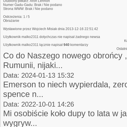
Ulubiony piłkarz:
Aron Lennon
Numer Gadu-Gadu:
Brak / Nie podano
Strona WWW:
Brak / Nie podano
Ostrzeżenia:
1 / 5
Obrażanie
Wystawione przez
Wojciech Misiak
dnia 2013-12-16 22:51:42
Użytkownik malko2311 dotychczas nie napisał żadnego newsa
K
Użytkownik malko2311 łącznie napisał
940
komentarzy
Ostatn
Co do Naszego nowego obrońcy , 
Rumunii, nijaki...
Data: 2024-01-13 15:32
Emerson to niech wypierdala, zero
spence n...
Data: 2022-10-01 14:26
Mi osobiście koło dupy to lata w j
wygryw...