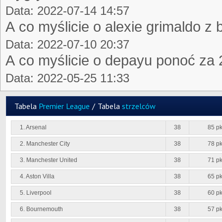
Data: 2022-07-14 14:57
A co myślicie o alexie grimaldo z 
Data: 2022-07-10 20:37
A co myślicie o depayu ponoć za
Data: 2022-05-25 11:33
Tabela
Premier League
/
Tabela
strzelców
1. Arsenal
38
85 pk
2. Manchester City
38
78 pk
3. Manchester United
38
71 pk
4. Aston Villa
38
65 pk
5. Liverpool
38
60 pk
6. Bournemouth
38
57 pk