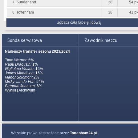
7. Sunderland
38
54 pk
8. Tottenham
38
41 pk
zobacz całą tabelę ligową
Sonda serwisowa
Zawodnik meczu
Najlepszy transfer sezonu 2023/2024
Timo Werner:
6%
Radu Dragusin:
1%
Giglielmo Vicario:
16%
James Maddison:
16%
Manor Solomon:
2%
Micky van de Ven:
54%
Brennan Johnson:
6%
Wyniki
|
Archiwum
Wszelkie prawa zastrzeżone przez
Tottenham24.pl