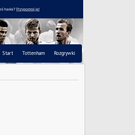
eś hasła?
Przypomnij je!
Start
Tottenham
Rozgrywki