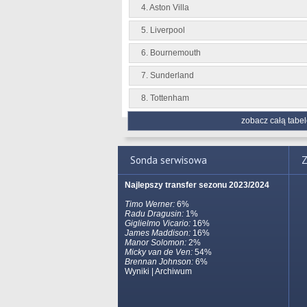
4. Aston Villa
5. Liverpool
6. Bournemouth
7. Sunderland
8. Tottenham
zobacz całą tabel
Sonda serwisowa
Z
Najlepszy transfer sezonu 2023/2024
Timo Werner:
6%
Radu Dragusin:
1%
Giglielmo Vicario:
16%
James Maddison:
16%
Manor Solomon:
2%
Micky van de Ven:
54%
Brennan Johnson:
6%
Wyniki
|
Archiwum