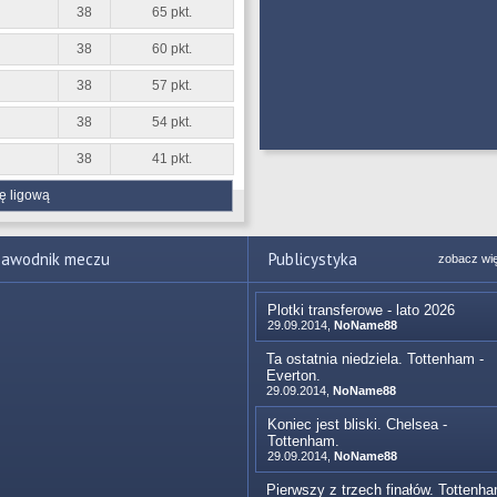
38
65 pkt.
38
60 pkt.
38
57 pkt.
38
54 pkt.
38
41 pkt.
ę ligową
awodnik meczu
Publicystyka
zobacz wi
Plotki transferowe - lato 2026
29.09.2014,
NoName88
Ta ostatnia niedziela. Tottenham -
Everton.
29.09.2014,
NoName88
Koniec jest bliski. Chelsea -
Tottenham.
29.09.2014,
NoName88
Pierwszy z trzech finałów. Tottenh