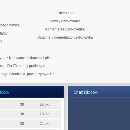
Ostrzeżenia
Newsy użytkownika
adnego newsa
Komentarze użytkownika
arzy
Ostatnie 5 komentarzy użytkownika
m?
na z tymi samymi kiepskimi piłk...
aczu. Do 70 minuty graliśmy n...
tego Grealish'a, powalczymy o Ez...
elców
Chat
kibiców
38
85 pkt.
38
78 pkt.
38
71 pkt.