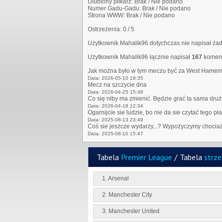
Ulubiony piłkarz:
Brak / Nie podano
Numer Gadu-Gadu:
Brak / Nie podano
Strona WWW:
Brak / Nie podano
Ostrzeżenia:
0 / 5
Użytkownik Mahalik96 dotychczas nie napisał ż
Użytkownik Mahalik96 łącznie napisał
167
koment
Jak można było w tym meczu być za West Hame
Data: 2026-05-10 19:35
Mecz na szczycie dna
Data: 2026-04-25 15:48
Co się niby ma zmienić. Będzie grać ta sama druży
Data: 2026-04-18 12:34
Ogarnijcie sie ludzie, bo nie da sie czytać tego pł
Data: 2025-08-13 23:49
Coś sie jeszcze wydarzy...? Wypożyczymy chociaż 
Data: 2025-08-10 15:47
Tabela
Premier League
/
Tabela
strz
1. Arsenal
2. Manchester City
3. Manchester United