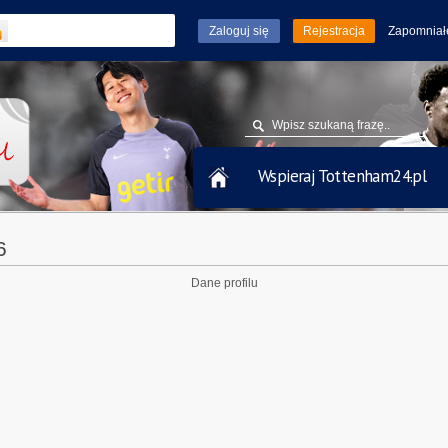
Rejestracja
Zapomniał
Wspieraj Tottenham24.pl
6
Dane profilu