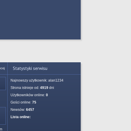
Statystyki serwisu
ęcej
Najnowszy użytkownik:
alan1234
Strona istnieje od:
4919
dni
Użytkowników online:
0
Gości online:
75
Newsów:
6457
Lista online:
am