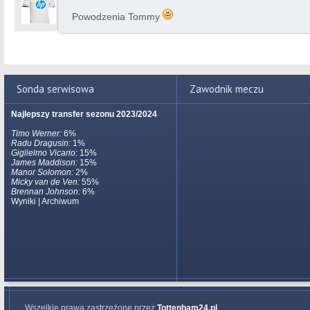
Powodzenia Tommy
Sonda serwisowa
Zawodnik meczu
Najlepszy transfer sezonu 2023/2024
Timo Werner:
6%
Radu Dragusin:
1%
Giglielmo Vicario:
15%
James Maddison:
15%
Manor Solomon:
2%
Micky van de Ven:
55%
Brennan Johnson:
6%
Wyniki
|
Archiwum
Wszelkie prawa zastrzeżone przez
Tottenham24.pl