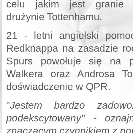
celu jakim jest granie
drużynie Tottenhamu.
21 - letni angielski pomo
Redknappa na zasadzie ro
Spurs powołuje się na p
Walkera oraz Androsa To
doświadczenie w QPR.
"
Jestem bardzo zadowo
podekscytowany" - oznajm
znaczącym czynnikiem z pow