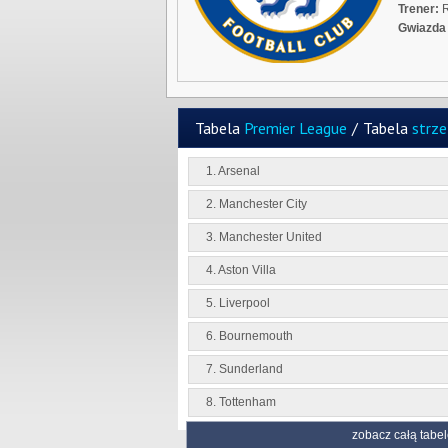
Trener:
R
Gwiazda 
Tabela
Premier League
/
Tabela
strz
1. Arsenal
2. Manchester City
3. Manchester United
4. Aston Villa
5. Liverpool
6. Bournemouth
7. Sunderland
8. Tottenham
zobacz całą tabel