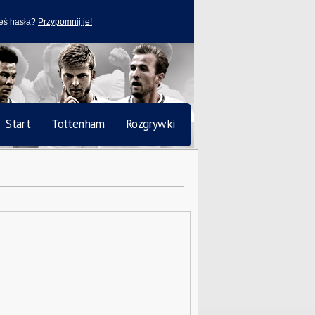
eś hasła?
Przypomnij je!
Start
Tottenham
Rozgrywki