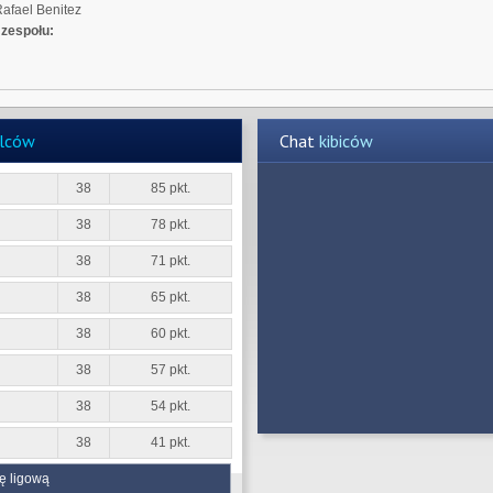
afael Benitez
zespołu:
elców
Chat
kibiców
38
85 pkt.
38
78 pkt.
38
71 pkt.
38
65 pkt.
38
60 pkt.
38
57 pkt.
38
54 pkt.
38
41 pkt.
ę ligową