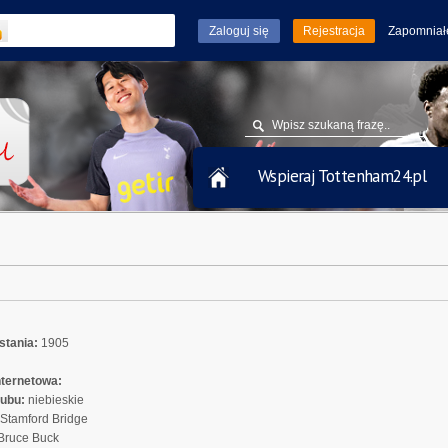
Rejestracja
Zapomniał
Wspieraj Tottenham24.pl
stania:
1905
nternetowa:
ubu:
niebieskie
Stamford Bridge
Bruce Buck